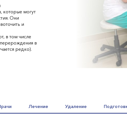
й
, которые могут
стия. Они
овоточить и
т, в том числе
к перерождения в
чается редко).
Врачи
Лечение
Удаление
Подготовк