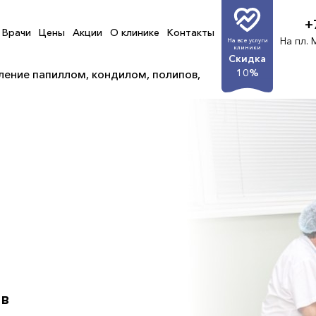
+
Врачи
Цены
Акции
О клинике
Контакты
На пл. 
На все услуги
клиники
Скидка
10%
ление папиллом, кондилом, полипов,
ов