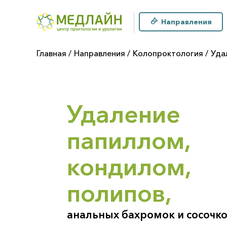
Направления
Главная
Направления
Колопроктология
Уда
Удаление
папиллом,
кондилом,
полипов,
анальных бахромок и сосочк