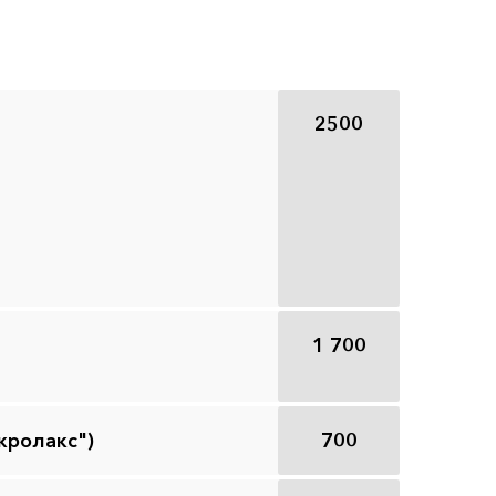
2500
1 700
кролакс")
700