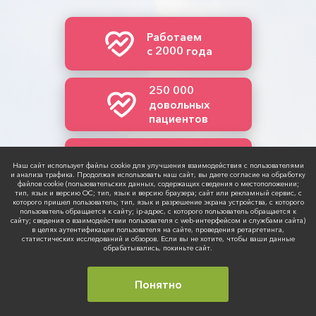
Работаем
с 2000 года
250 000
довольных
пациентов
Более
30 000
Наш сайт использует файлы cookie для улучшения взаимодействия с пользователями
и анализа трафика. Продолжая использовать наш сайт, вы даете согласие на обработку
операций
файлов cookie (пользовательских данных, содержащих сведения о местоположении;
тип, язык и версию ОС; тип, язык и версию браузера; сайт или рекламный сервис, с
которого пришел пользователь; тип, язык и разрешение экрана устройства, с которого
пользователь обращается к сайту; ip-адрес, с которого пользователь обращается к
сайту; сведения о взаимодействии пользователя с web-интерфейсом и службами сайта)
в целях аутентификации пользователя на сайте, проведения ретаргетинга,
статистических исследований и обзоров. Если вы не хотите, чтобы ваши данные
обрабатывались, покиньте сайт.
Понятно