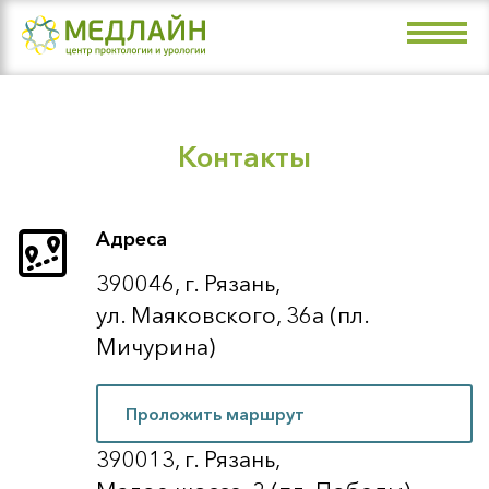
Направления
Врачи
Цены
Контакты
Акции
О клинике
Адреса
Контакты
390046, г. Рязань,
ул. Маяковского, 36а (пл.
+7 (4912) 99-07-99
Мичурина)
Рязань, ул. Маяковского, 36а (пл.
Мичурина)
Проложить маршрут
Рязань, Малое шоссе, 3 (пл. Победы)
390013, г. Рязань,