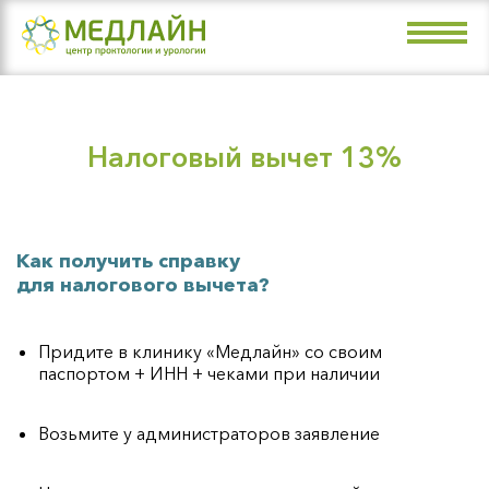
Направления
Врачи
Цены
Налоговый вычет 13%
Акции
О клинике
Как получить справку
Контакты
для налогового вычета?
+7 (4912) 99-07-99
Придите в клинику «Медлайн» со своим
паспортом + ИНН + чеками при наличии
Рязань, ул. Маяковского, 36а (пл.
Мичурина)
Рязань, Малое шоссе, 3 (пл. Победы)
Возьмите у администраторов заявление