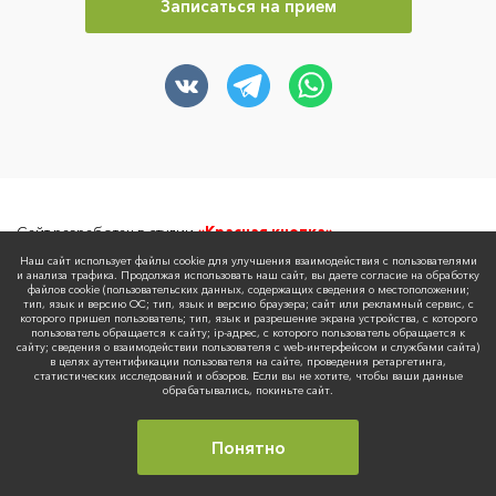
Записаться на прием
Сайт разработан в студии
«Красная кнопка»
Наш сайт использует файлы cookie для улучшения взаимодействия с пользователями
Политика обработки персональных данных
и анализа трафика. Продолжая использовать наш сайт, вы даете согласие на обработку
файлов cookie (пользовательских данных, содержащих сведения о местоположении;
Согласие на обработку персональных данных
тип, язык и версию ОС; тип, язык и версию браузера; сайт или рекламный сервис, с
Не является публичной офертой
которого пришел пользователь; тип, язык и разрешение экрана устройства, с которого
Архив с нормативно-правовыми документами
пользователь обращается к сайту; ip-адрес, с которого пользователь обращается к
сайту; сведения о взаимодействии пользователя с web-интерфейсом и службами сайта)
© 2026 Все права защищены
в целях аутентификации пользователя на сайте, проведения ретаргетинга,
ООО «Медлайн Рязань»
статистических исследований и обзоров. Если вы не хотите, чтобы ваши данные
ОГРН 1116234012806
обрабатывались, покиньте сайт.
ИНН 6234098017
Юр.адрес: 390046, г. Рязань, ул. Маяковского,
36А
Понятно