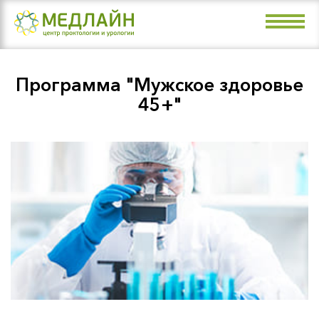
Направления
Врачи
Программа "Мужское здоровье
Цены
45+"
Акции
О клинике
Контакты
+7 (4912) 99-07-99
Рязань, ул. Маяковского, 36а (пл.
Мичурина)
Рязань, Малое шоссе, 3 (пл. Победы)