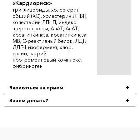
«Кардиориск»
триглицериды, холестерин
общий (ХС), холестерин ЛПВП,
холестерин ЛПНП, индекс
атерогенности, АлАТ, АсАТ,
креатинкиназа, креатинкиназа
МВ, С-реактивный белок, ЛДГ,
ЛДГ-1 изофермент, хлор,
калий, натрий,
протромбиновый комплекс,
фибриноген
Записаться на прием
Зачем делать?