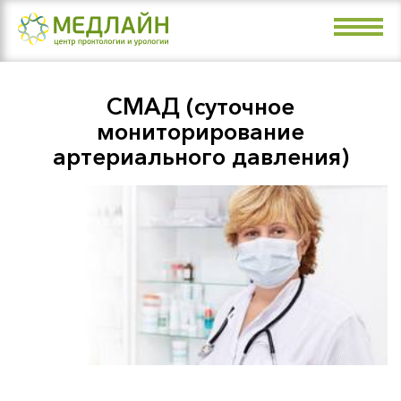
Направления
Врачи
СМАД (суточное
Цены
мониторирование
артериального давления)
Акции
О клинике
Контакты
+7 (4912) 99-07-99
Рязань, ул. Маяковского, 36а (пл.
Мичурина)
Рязань, Малое шоссе, 3 (пл. Победы)