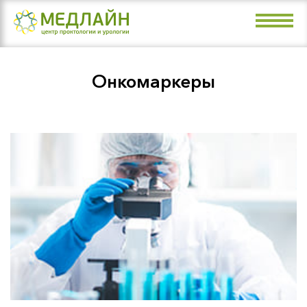
Направления
Врачи
Онкомаркеры
Цены
Акции
О клинике
Контакты
+7 (4912) 99-07-99
Рязань, ул. Маяковского, 36а (пл.
Мичурина)
Рязань, Малое шоссе, 3 (пл. Победы)